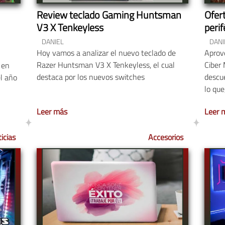
Review teclado Gaming Huntsman
Ofer
V3 X Tenkeyless
peri
DANIEL
DANI
Hoy vamos a analizar el nuevo teclado de
Aprove
Razer Huntsman V3 X Tenkeyless, el cual
Ciber
 en
destaca por los nuevos switches
descu
el año
lo que
Leer más
Leer 
icias
Accesorios