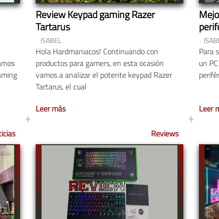
Review Keypad gaming Razer
Mejo
Tartarus
peri
ISABEL
ISAB
Hola Hardmaniacos! Continuando con
Para 
vamos
productos para gamers, en esta ocasión
un PC 
gaming
vamos a analizar el potente keypad Razer
perifé
Tartarus, el cual
Leer más
Leer 
icias
Reviews