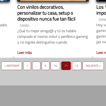
Con vinilos decorativos,
Los 
personalizar tu casa, setup o
impo
dispositivo nunca fue tan fácil
DANI
ador,
Hoy ve
DANIEL
gamin
¿Qué tu mejor amigo@ y tú os habéis
gamin
comprado el mismo móvil o periférico gaming
por m
y no lográis distinguirlos cuando
Leer más
Leer 
« ANTERIOR
1
…
9
10
11
12
SIGUIENTE »