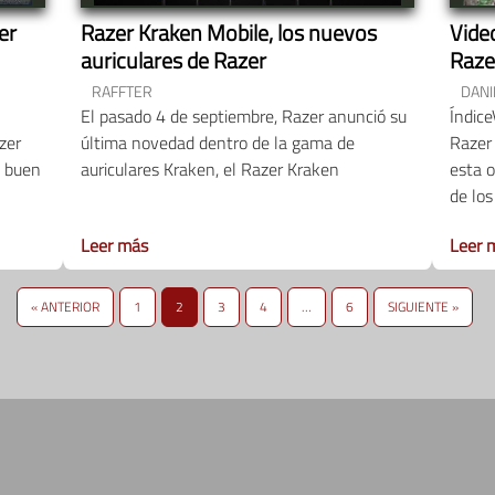
er
Razer Kraken Mobile, los nuevos
Vide
auriculares de Razer
Raze
RAFFTER
DANI
El pasado 4 de septiembre, Razer anunció su
Índice
zer
última novedad dentro de la gama de
Razer
n buen
auriculares Kraken, el Razer Kraken
esta o
de los
Leer más
Leer 
« ANTERIOR
1
2
3
4
…
6
SIGUIENTE »