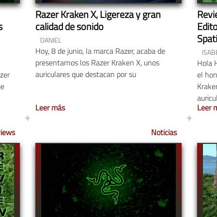
Razer Kraken X, Ligereza y gran
Revi
s
calidad de sonido
Edit
Spat
DANIEL
Hoy, 8 de junio, la marca Razer, acaba de
ISAB
presentarnos los Razer Kraken X, unos
Hola 
auriculares que destacan por su
zer
el hon
ue
Kraken
auricu
Leer más
Leer 
iews
Noticias