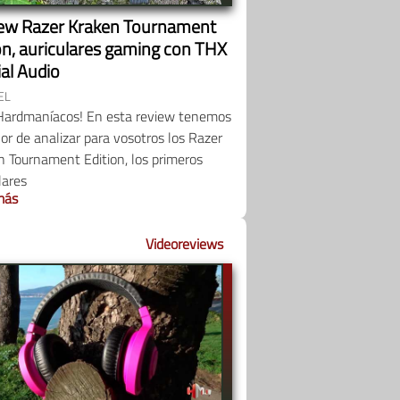
ew Razer Kraken Tournament
on, auriculares gaming con THX
ial Audio
EL
Hardmaníacos! En esta review tenemos
or de analizar para vosotros los Razer
 Tournament Edition, los primeros
lares
más
Videoreviews