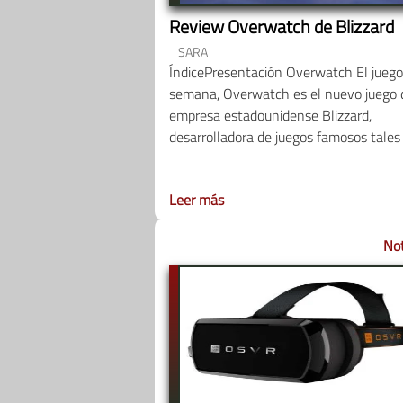
Review Overwatch de Blizzard
SARA
ÍndicePresentación Overwatch El juego
semana, Overwatch es el nuevo juego 
empresa estadounidense Blizzard,
desarrolladora de juegos famosos tales
Leer más
Not