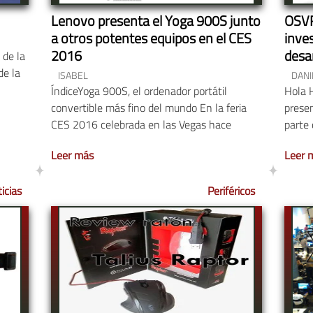
Lenovo presenta el Yoga 900S junto
OSVR
a otros potentes equipos en el CES
inves
2016
desa
 de la
de la
ISABEL
DANI
ÍndiceYoga 900S, el ordenador portátil
Hola 
convertible más fino del mundo En la feria
prese
CES 2016 celebrada en las Vegas hace
parte 
Leer más
Leer 
icias
Periféricos