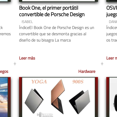
Book One, el primer portátil
OSVR
convertible de Porsche Design
jueg
ISABEL
DANI
ck
ÍndiceEl Book One de Porsche Design es un
Índic
aremos
convertible que se desmonta gracias al
juego
diseño de su bisagra La marca
os tr
Leer más
Leer 
uegos
Hardware