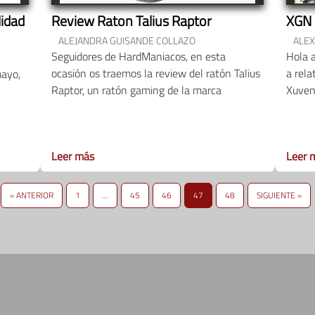
lidad
Review Raton Talius Raptor
XGN 
ALEJANDRA GUISANDE COLLAZO
ALEX
Seguidores de HardManiacos, en esta
Hola 
ocasión os traemos la review del ratón Talius
a rela
mayo,
Raptor, un ratón gaming de la marca
Xuven
Leer más
Leer 
« ANTERIOR
1
…
45
46
47
48
SIGUIENTE »