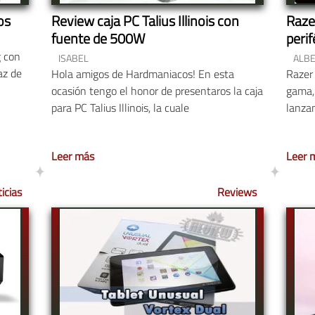
os
Review caja PC Talius Illinois con
Razer
fuente de 500W
perif
g con
ISABEL
ALBE
az de
Hola amigos de Hardmaniacos! En esta
Razer 
ocasión tengo el honor de presentaros la caja
gama,
para PC Talius Illinois, la cuale
lanzam
Leer más
Leer 
icias
Reviews