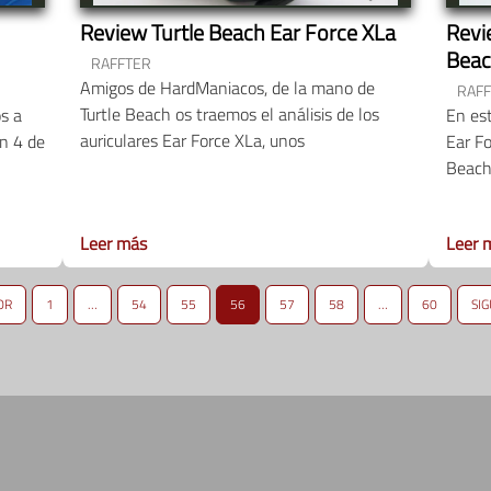
Review Turtle Beach Ear Force XLa
Revi
Bea
RAFFTER
Amigos de HardManiacos, de la mano de
RAF
Turtle Beach os traemos el análisis de los
s a
En est
auriculares Ear Force XLa, unos
on 4 de
Ear Fo
Beach,
Leer más
Leer 
OR
1
…
54
55
56
57
58
…
60
SIG