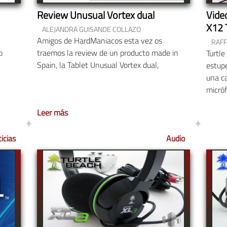
Review Unusual Vortex dual
Vide
X12 
ALEJANDRA GUISANDE COLLAZO
Amigos de HardManiacos esta vez os
RAF
o
traemos la review de un producto made in
Turtle
Spain, la Tablet Unusual Vortex dual,
estup
una c
micróf
Force
Leer más
diseñ
icias
Audio