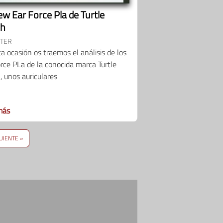
ew Ear Force Pla de Turtle
ch
FTER
a ocasión os traemos el análisis de los
rce PLa de la conocida marca Turtle
 unos auriculares
más
UIENTE »