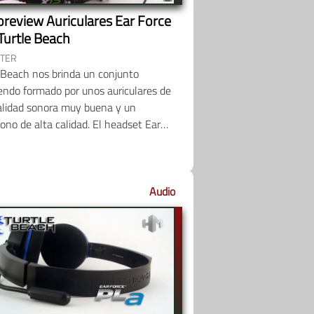
oreview Auriculares Ear Force
Turtle Beach
FTER
 Beach nos brinda un conjunto
endo formado por unos auriculares de
alidad sonora muy buena y un
ono de alta calidad. El headset Ear
 X12 son unos cascos de gama media
ados tanto para usuarios…
Audio