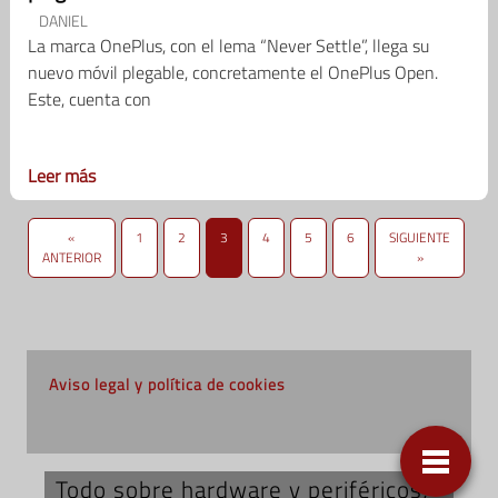
DANIEL
La marca OnePlus, con el lema “Never Settle”, llega su
nuevo móvil plegable, concretamente el OnePlus Open.
Este, cuenta con
Leer más
«
1
2
3
4
5
6
SIGUIENTE
ANTERIOR
»
Aviso legal y política de cookies
Todo sobre hardware y periféricos;