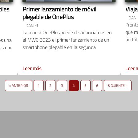
iles
Primer lanzamiento de móvil
Viaj
plegable de OnePlus
DANI
Pronto
DANIEL
que me
La marca OnePlus, viene de anunciarnos en
portát
el MWC 2023 el primer lanzamiento de un
os una
smartphone plegable en la segunda
les que
Leer más
Leer 
« ANTERIOR
1
2
3
4
5
6
SIGUIENTE »