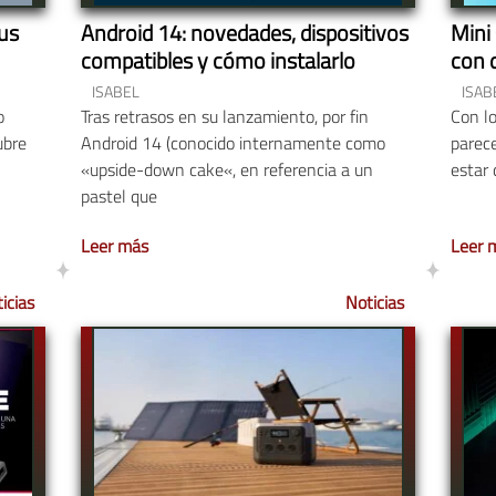
us
Android 14: novedades, dispositivos
Mini
compatibles y cómo instalarlo
con 
ISABEL
ISAB
o
Tras retrasos en su lanzamiento, por fin
Con l
ubre
Android 14 (conocido internamente como
parec
«upside-down cake«, en referencia a un
estar 
pastel que
Leer más
Leer 
icias
Noticias