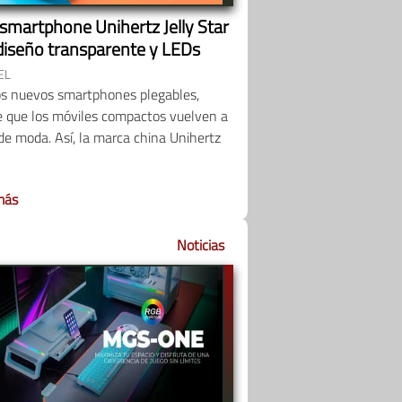
 smartphone Unihertz Jelly Star
diseño transparente y LEDs
EL
os nuevos smartphones plegables,
e que los móviles compactos vuelven a
de moda. Así, la marca china Unihertz
más
Noticias