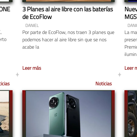
-ONE
3 Planes al aire libre con las baterías
Nuev
de EcoFlow
MGS-
DANIEL
DANI
E,
Por parte de EcoFlow, nos traen 3 planes que
La ma
erto
podemos hacer al aire libre sin que se nos
prese
acabe la
Premi
ilumi
Leer más
Leer 
icias
Noticias