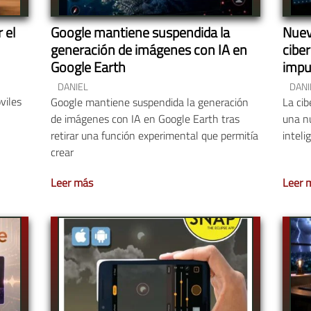
 el
Google mantiene suspendida la
Nuev
generación de imágenes con IA en
cibe
Google Earth
impu
DANIEL
DANI
viles
Google mantiene suspendida la generación
La cib
de imágenes con IA en Google Earth tras
una n
retirar una función experimental que permitía
inteli
crear
Leer más
Leer 