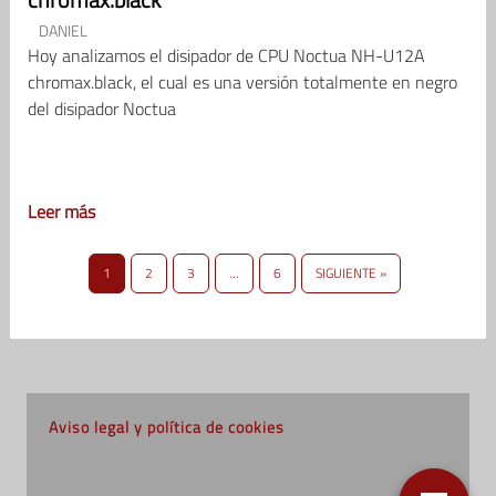
DANIEL
Hoy analizamos el disipador de CPU Noctua NH-U12A
chromax.black, el cual es una versión totalmente en negro
del disipador Noctua
Leer más
1
2
3
…
6
SIGUIENTE »
Aviso legal y política de cookies