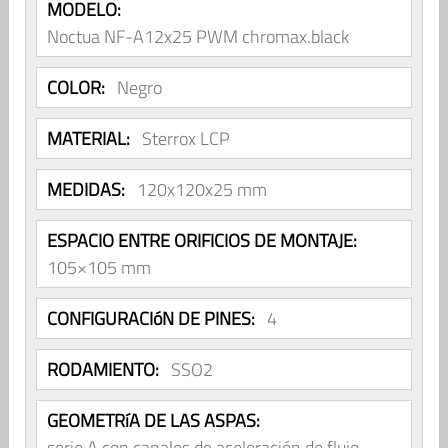
MODELO:
Noctua NF-A12x25 PWM chromax.black
COLOR:
Negro
MATERIAL:
Sterrox LCP
MEDIDAS:
120x120x25 mm
ESPACIO ENTRE ORIFICIOS DE MONTAJE:
105×105 mm
CONFIGURACIóN DE PINES:
4
RODAMIENTO:
SSO2
GEOMETRíA DE LAS ASPAS:
serie A con canales de aceleración de flujo