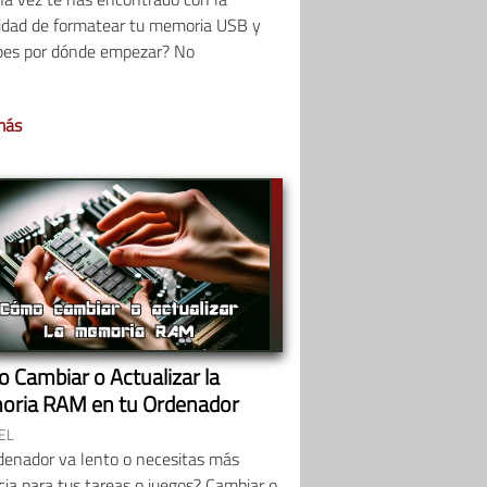
idad de formatear tu memoria USB y
bes por dónde empezar? No
más
 Cambiar o Actualizar la
ria RAM en tu Ordenador
EL
denador va lento o necesitas más
ia para tus tareas o juegos? Cambiar o