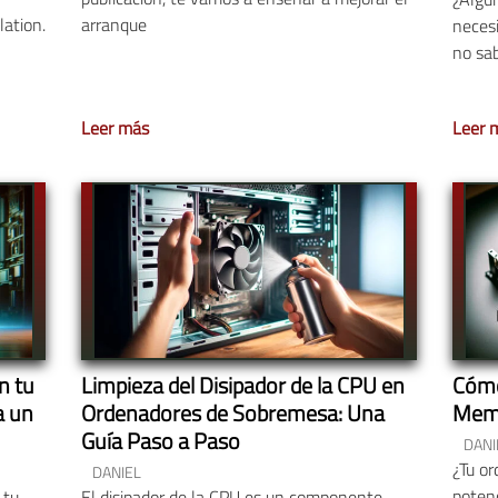
ation.
arranque
neces
no sa
Leer más
Leer 
n tu
Limpieza del Disipador de la CPU en
Cómo
a un
Ordenadores de Sobremesa: Una
Memo
Guía Paso a Paso
DANI
¿Tu or
DANIEL
potenc
 tu
El disipador de la CPU es un componente