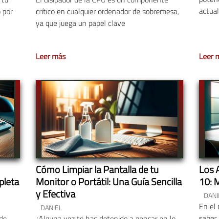
actua
 por
crítico en cualquier ordenador de sobremesa,
ya que juega un papel clave
Leer más
Leer 
Cómo Limpiar la Pantalla de tu
Los 
pleta
Monitor o Portátil: Una Guía Sencilla
10: M
y Efectiva
DANI
En el 
DANIEL
saber 
 de
¿Alguna vez te has detenido a pensar en lo