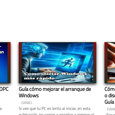
 DPC
Guía cómo mejorar el arranque de
Cómo
Windows
o di
Guía 
DANIEL
la
Si ves que tu PC es lento al iniciar, en esta
DANI
publicación, te vamos a enseñar a mejorar el
¿Algu