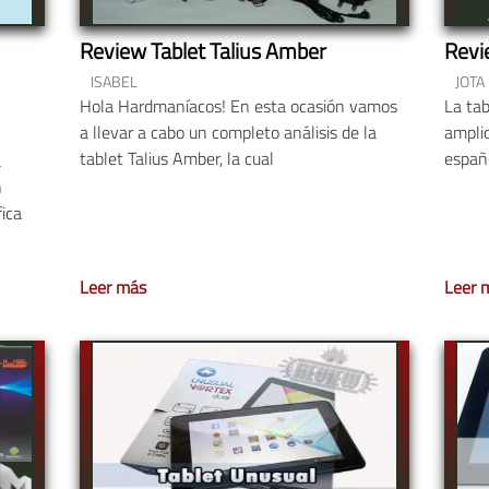
Review Tablet Talius Amber
Revi
ISABEL
JOTA
Hola Hardmaníacos! En esta ocasión vamos
La ta
a llevar a cabo un completo análisis de la
ampli
tablet Talius Amber, la cual
españo
a
n
fica
Leer más
Leer 