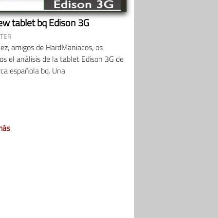
ew tablet bq Edison 3G
FTER
vez, amigos de HardManiacos, os
s el análisis de la tablet Edison 3G de
rca española bq. Una
más