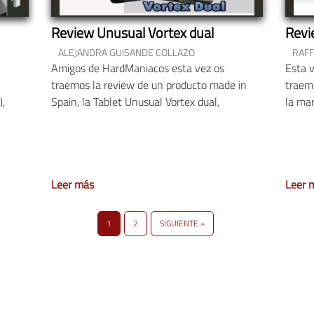
Review Unusual Vortex dual
Revi
ALEJANDRA GUISANDE COLLAZO
RAF
Amigos de HardManiacos esta vez os
Esta 
traemos la review de un producto made in
traemo
),
Spain, la Tablet Unusual Vortex dual,
la ma
Leer más
Leer 
1
2
SIGUIENTE »