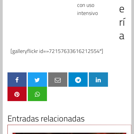
e
con uso
intensivo
rí
a
[galleryflickr id=»72157633616212554″]
Entradas relacionadas