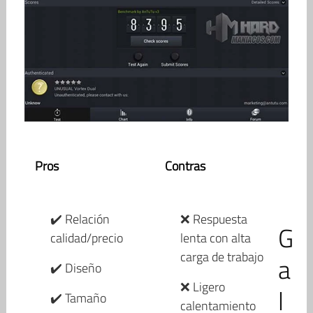
Pros
Contras
✔️ Relación
❌ Respuesta
G
calidad/precio
lenta con alta
carga de trabajo
a
✔️ Diseño
❌ Ligero
l
✔️ Tamaño
calentamiento