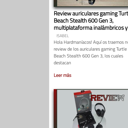
Review auriculares gaming Turt
Beach Stealth 600 Gen 3,
multiplataforma inalámbricos y
hasta 80 horas de autonomía
ISABEL
Hola Hardmaníacos! Aquí os traemos n
review de los auriculares gaming Turtle
Beach Stealth 600 Gen 3, los cuales
destacan
Leer más