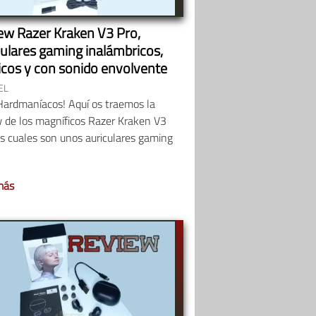
ew Razer Kraken V3 Pro,
culares gaming inalámbricos,
icos y con sonido envolvente
EL
Hardmaníacos! Aquí os traemos la
w de los magníficos Razer Kraken V3
os cuales son unos auriculares gaming
más