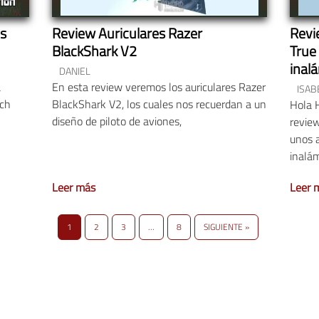
os
Review Auriculares Razer
Revi
BlackShark V2
True
inal
DANIEL
a
En esta review veremos los auriculares Razer
ISAB
ech
BlackShark V2, los cuales nos recuerdan a un
Hola 
diseño de piloto de aviones,
review
unos a
inalám
Leer más
Leer 
1
2
3
…
8
SIGUIENTE »