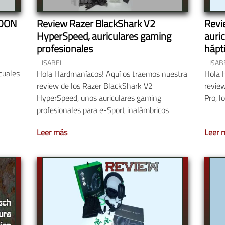
ADON
Review Razer BlackShark V2
Revi
HyperSpeed, auriculares gaming
auri
profesionales
hápt
ISABEL
ISAB
cuales
Hola Hardmaníacos! Aquí os traemos nuestra
Hola 
review de los Razer BlackShark V2
revie
HyperSpeed, unos auriculares gaming
Pro, l
profesionales para e-Sport inalámbricos
Leer más
Leer 