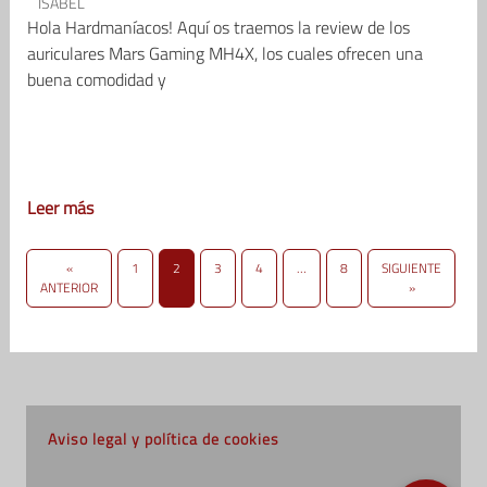
ISABEL
Hola Hardmaníacos! Aquí os traemos la review de los
auriculares Mars Gaming MH4X, los cuales ofrecen una
buena comodidad y
Leer más
«
1
2
3
4
…
8
SIGUIENTE
ANTERIOR
»
Aviso legal y política de cookies