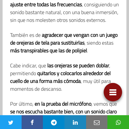
ajuste entre todas las frecuencias
, consiguiendo un
sonido bastante natural, con una buena inmersión,
sin que nos molesten otros sonidos externos.
También es de
agradecer que vengan con un juego
de orejeras de tela para sustituirlas
, siendo estas
más transpirables que las de polipiel
.
Cabe indicar, que
las orejeras se pueden doblar
,
permitiendo
quitarlos y colocarlos alrededor del
cuello de una forma más cómoda
, muy útil para
momentos de descanso.
Por último,
en la prueba del micrófono
, vemos que
se nos escucha bastante bien, con un sonido claro
y nítido
, sin ruido de fondo. Por lo que,
nos
permitirán comunicarnos perfectamente con el