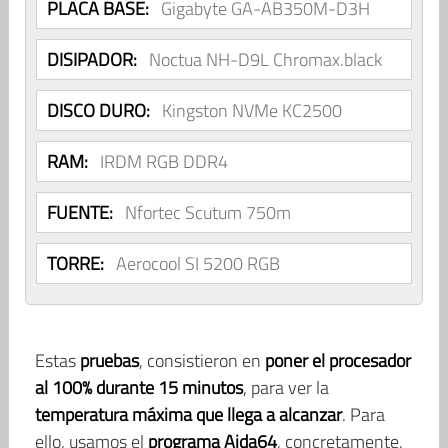
PLACA BASE:
Gigabyte GA-AB350M-D3H
DISIPADOR:
Noctua NH-D9L Chromax.black
DISCO DURO:
Kingston NVMe KC2500
RAM:
IRDM RGB DDR4
FUENTE:
Nfortec Scutum 750m
TORRE:
Aerocool SI 5200 RGB
Estas
pruebas
, consistieron en
poner el procesador
al 100% durante 15 minutos
, para ver la
temperatura máxima que llega a alcanzar
. Para
ello, usamos el
programa Aida64
, concretamente,