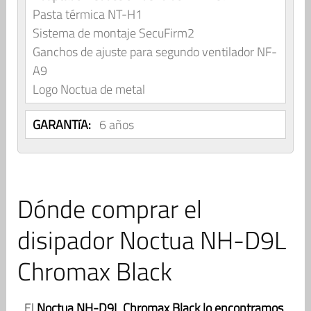
Pasta térmica NT-H1
Sistema de montaje SecuFirm2
Ganchos de ajuste para segundo ventilador NF-
A9
Logo Noctua de metal
GARANTíA:
6 años
Dónde comprar el
disipador Noctua NH-D9L
Chromax Black
El
Noctua NH-D9L Chromax Black
lo encontramos