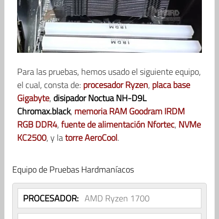
Para las pruebas, hemos usado el siguiente equipo,
el cual, consta de:
procesador Ryzen
,
placa base
Gigabyte
,
disipador Noctua NH-D9L
Chromax.black
,
memoria RAM Goodram IRDM
RGB DDR4
,
fuente de alimentación Nfortec
,
NVMe
KC2500
, y la
torre AeroCool
.
Equipo de Pruebas Hardmaníacos
PROCESADOR:
AMD Ryzen 1700