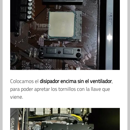
Colocamos el
disipador encima sin el ventilador
,
para poder apretar los tornillos con la llave que
viene.