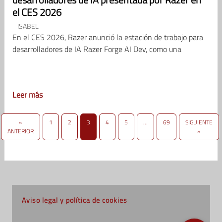
el CES 2026
ISABEL
En el CES 2026, Razer anunció la estación de trabajo para
desarrolladores de IA Razer Forge AI Dev, como una
Leer más
«
1
2
3
4
5
…
69
SIGUIENTE
ANTERIOR
»
Aviso legal y política de cookies