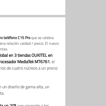
o teléfono C15 Pro
que se celebra
na relación calidad / precio. El nuevo
ntas.
lobal en 3 tiendas OUKITEL en
rocesador MediaTek MT6761
, el
onos de cuatro núcleos a un precio
n un diseño de gama alta, un
ta.
ta un 20%
con respecto a los