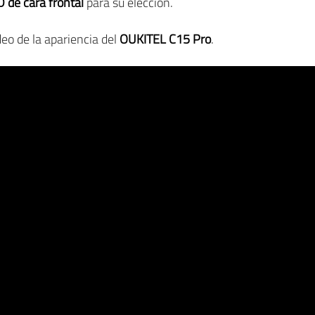
 de cara frontal
para su elección.
eo de la apariencia del
OUKITEL C15 Pro
.