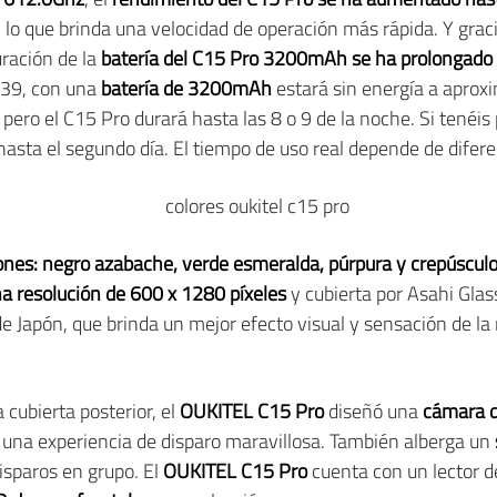
o que brinda una velocidad de operación más rápida. Y graci
uración de la
batería del C15 Pro 3200mAh se ha prolongado
739, con una
batería de 3200mAh
estará sin energía a aprox
 pero el C15 Pro durará hasta las 8 o 9 de la noche. Si tenéis
sta el segundo día. El tiempo de uso real depende de difere
ones: negro azabache, verde esmeralda, púrpura y crepúscul
a resolución de 600 x 1280 píxeles
y cubierta por Asahi Glas
de Japón, que brinda un mejor efecto visual y sensación de la
a cubierta posterior, el
OUKITEL C15 Pro
diseñó una
cámara d
una experiencia de disparo maravillosa. También alberga un
disparos en grupo. El
OUKITEL C15 Pro
cuenta con un lector 