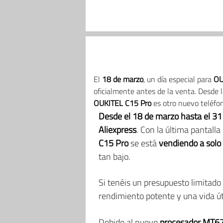
El
18 de marzo
, un día especial para
OU
oficialmente antes de la venta. Desde l
OUKITEL C15 Pro
es otro nuevo teléfon
Desde el 18 de marzo hasta el 3
Aliexpress
. Con la última pantall
C15 Pro
se está
vendiendo a solo
tan bajo.
Si tenéis un presupuesto limitad
rendimiento potente y una vida út
Debido al nuevo
procesador MT6