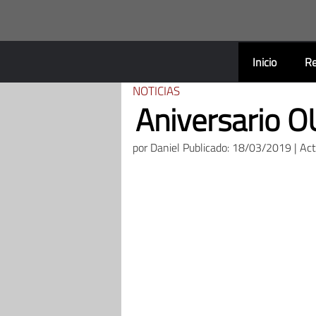
Saltar
al
contenido
Inicio
Re
NOTICIAS
Aniversario O
por
Daniel
Publicado: 18/03/2019 | Ac