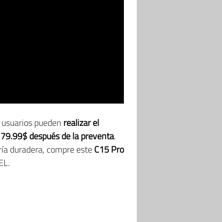
os usuarios pueden
realizar el
a 79.99$ después de la preventa
.
ría duradera, compre este
C15 Pro
EL.