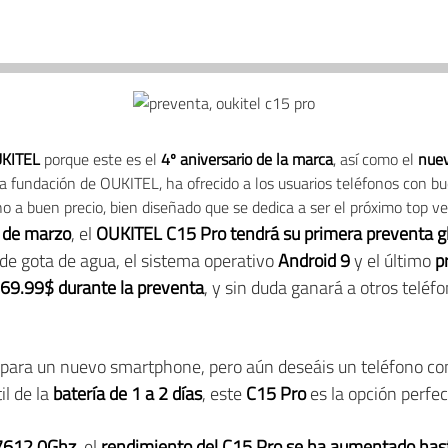
KITEL
porque este es el
4º aniversario de la marca
, así como el
nuev
a fundación de OUKITEL, ha ofrecido a los usuarios teléfonos con bue
o a buen precio, bien diseñado que se dedica a ser el próximo top ve
1 de marzo
, el
OUKITEL C15 Pro tendrá su primera preventa g
a de gota de agua, el sistema operativo
Android 9
y el último
p
 69.99$ durante la preventa
, y sin duda ganará a otros teléf
o para un nuevo smartphone, pero aún deseáis un teléfono co
il de la
batería de 1 a 2 días
, este
C15 Pro
es la opción perfec
7612.0Ghz
, el
rendimiento del C15 Pro se ha aumentado has