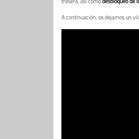
trasera, así como
desbloqueo de ID
A continuación, os dejamos un víd