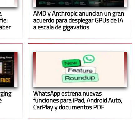
a
AMD y Anthropic anuncian un gran
ie:
acuerdo para desplegar GPUs de IA
aber
a escala de gigavatios
gging
WhatsApp estrena nuevas
é
funciones para iPad, Android Auto,
CarPlay y documentos PDF