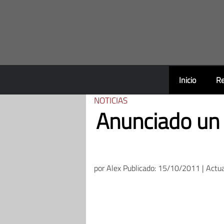
Saltar
al
contenido
Inicio
Re
NOTICIAS
Anunciado un 
por
Alex
Publicado: 15/10/2011 | Actu