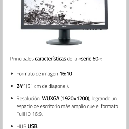
Principales
características
de la «
serie 60
«:
Formato de imagen
16:10
24″
(61 cm de diagonal).
Resolución
WUXGA
(
1920×1200
), logrando un
espacio de escritorio más amplio que el formato
FullHD 16:9.
HUB
USB
.