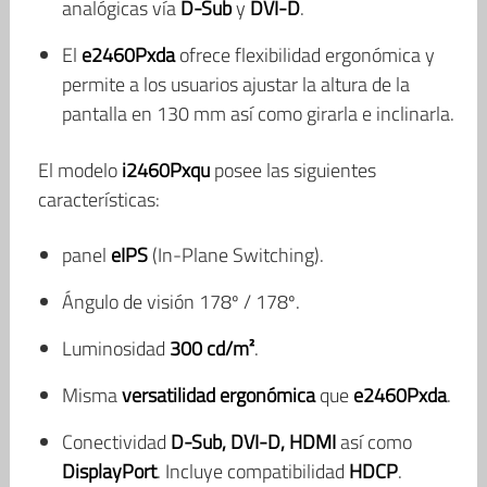
analógicas vía
D-Sub
y
DVI-D
.
El
e2460Pxda
ofrece flexibilidad ergonómica y
permite a los usuarios ajustar la altura de la
pantalla en 130 mm así como girarla e inclinarla.
El modelo
i2460Pxqu
posee las siguientes
características:
panel
eIPS
(In-Plane Switching).
Ángulo de visión 178º / 178º.
Luminosidad
300 cd/m²
.
Misma
versatilidad ergonómica
que
e2460Pxda
.
Conectividad
D-Sub, DVI-D,
HDMI
así como
DisplayPort
. Incluye compatibilidad
HDCP
.