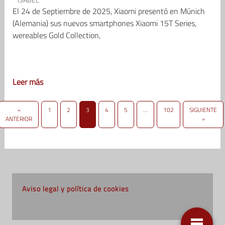
El 24 de Septiembre de 2025, Xiaomi presentó en Múnich
(Alemania) sus nuevos smartphones Xiaomi 15T Series,
wereables Gold Collection,
Leer más
«
1
2
3
4
5
…
102
SIGUIENTE
ANTERIOR
»
Aviso legal y política de cookies