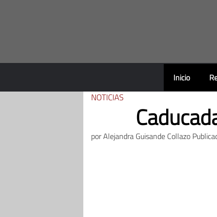
Saltar
al
contenido
Inicio
Re
NOTICIAS
Caducada 
por
Alejandra Guisande Collazo
Publica