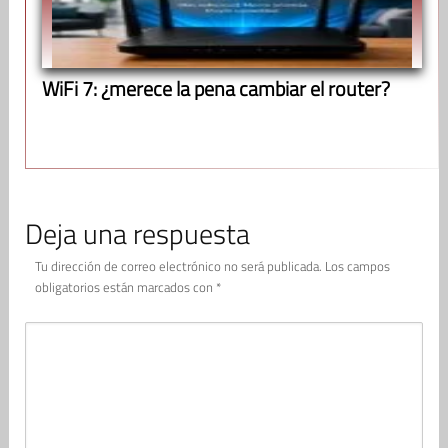
WiFi 7: ¿merece la pena cambiar el router?
Deja una respuesta
Tu dirección de correo electrónico no será publicada.
Los campos
obligatorios están marcados con
*