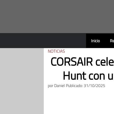
Saltar
al
contenido
Inicio
Re
NOTICIAS
CORSAIR celeb
Hunt con un
por
Daniel
Publicado: 31/10/2025