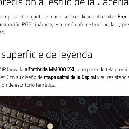
cisión al estilo de la Cacería
ompleta el conjunto con un diseño dedicado al temible
Eredi
uminación RGB dinámica, este ratón ofrece la velocidad y pr
as.
uperficie de leyenda
AIR lanza la
alfombrilla MM300 2XL
, una pieza de tela prem
er
. Con su diseño de
mapa astral de la Espiral
y su resistencia
ión de escritorio temática.