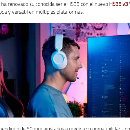
R ha renovado su conocida serie HS35 con el nuevo
HS35 v3
da y versátil en múltiples plataformas.
 neodimio de 50 mm ajustados a medida y compatibilidad co