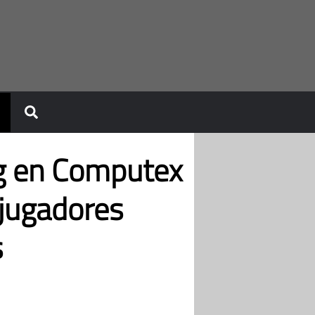
g en Computex
 jugadores
s