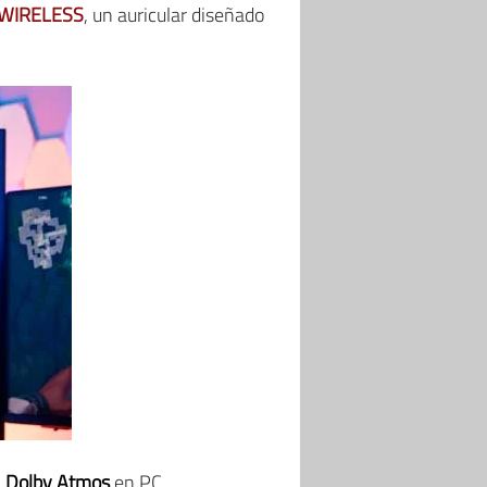
 WIRELESS
, un auricular diseñado
n
Dolby Atmos
en PC,