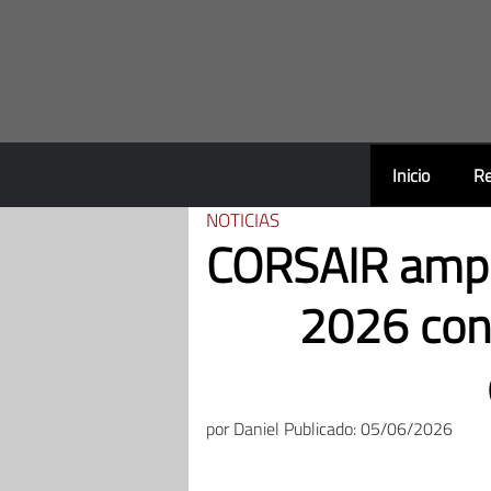
Saltar
al
contenido
Inicio
Re
NOTICIAS
CORSAIR ampl
2026 con 
por
Daniel
Publicado: 05/06/2026