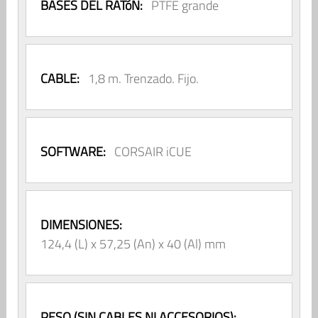
BASES DEL RATóN:
PTFE grande
CABLE:
1,8 m. Trenzado. Fijo.
SOFTWARE:
CORSAIR iCUE
DIMENSIONES:
124,4 (L) x 57,25 (An) x 40 (Al) mm
PESO (SIN CABLES NI ACCESORIOS):