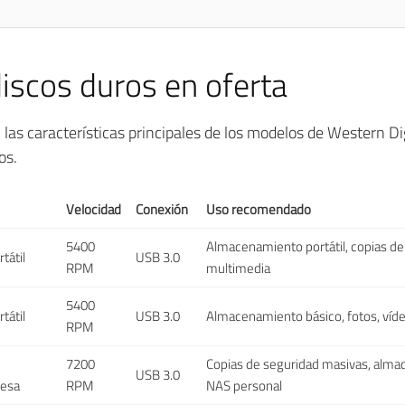
iscos duros en oferta
n las características principales de los modelos de Western D
os.
Velocidad
Conexión
Uso recomendado
5400
Almacenamiento portátil, copias de
tátil
USB 3.0
RPM
multimedia
5400
tátil
USB 3.0
Almacenamiento básico, fotos, ví
RPM
7200
Copias de seguridad masivas, alm
USB 3.0
esa
RPM
NAS personal