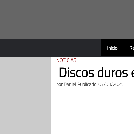
Saltar
al
contenido
Inicio
Re
NOTICIAS
Discos duros
por
Daniel
Publicado: 07/03/2025