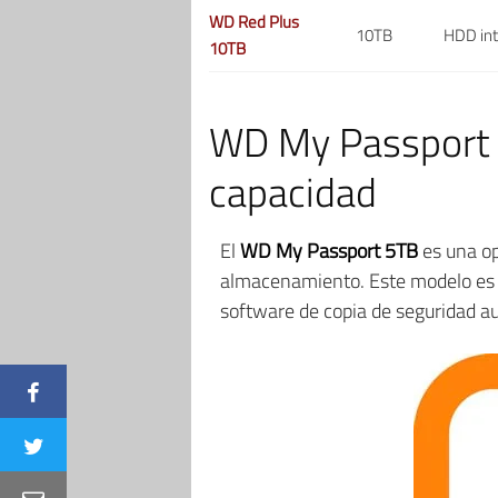
WD Red Plus
10TB
HDD in
10TB
WD My Passport 5
capacidad
El
WD My Passport 5TB
es una op
almacenamiento. Este modelo es i
software de copia de seguridad a