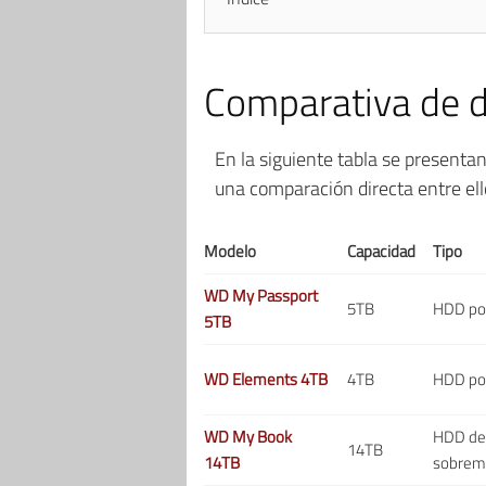
Comparativa de d
En la siguiente tabla se presenta
una comparación directa entre ell
Modelo
Capacidad
Tipo
WD My Passport
5TB
HDD por
5TB
WD Elements 4TB
4TB
HDD por
WD My Book
HDD de
14TB
14TB
sobrem