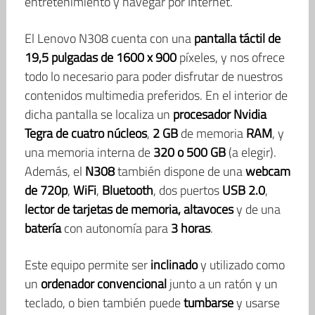
entretenimiento y navegar por Internet.
El Lenovo N308 cuenta con una
pantalla táctil de
19,5 pulgadas de 1600 x 900
píxeles, y nos ofrece
todo lo necesario para poder disfrutar de nuestros
contenidos multimedia preferidos. En el interior de
dicha pantalla se localiza un
procesador Nvidia
Tegra de cuatro núcleos
,
2 GB
de memoria
RAM
, y
una memoria interna de
320 o 500 GB
(a elegir).
Además, el
N308
también dispone de una
webcam
de 720p
,
WiFi
,
Bluetooth
, dos puertos
USB 2.0
,
lector de tarjetas de memoria, altavoces
y de una
batería
con autonomía para
3 horas
.
Este equipo permite ser
inclinado
y utilizado como
un
ordenador convencional
junto a un ratón y un
teclado, o bien también puede
tumbarse
y usarse