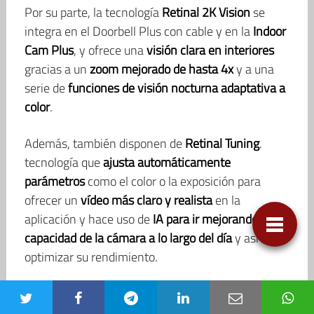
Por su parte, la tecnología
Retinal 2K Vision
se
integra en el Doorbell Plus con cable y en la
Indoor
Cam Plus
, y ofrece una
visión clara en interiores
gracias a un
zoom mejorado de hasta 4x
y a una
serie de
funciones de visión nocturna adaptativa a
color
.
Además, también disponen de
Retinal Tuning
.
tecnología que
ajusta automáticamente
parámetros
como el color o la exposición para
ofrecer un
vídeo más claro y realista
en la
aplicación y hace uso de
IA para ir mejorando la
capacidad de la cámara a lo largo del día
y así
optimizar su rendimiento.
Otra novedad de la familia Ring es la introducción
de
Alexa+ Greetings
, un sistema con el cual
Alexa