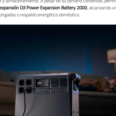
rte y almacenamiento. A pesar de su tamaño contenido, permi
 expansión DJI Power Expansion Battery 2000
, alcanzando 
olongadas o respaldo energético doméstico.