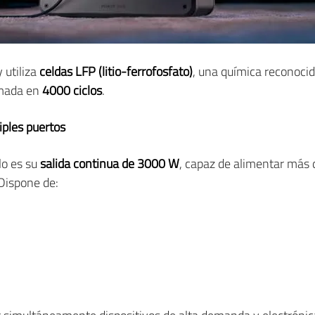
y utiliza
celdas LFP (litio-ferrofosfato)
, una química reconocid
timada en
4000 ciclos
.
iples puertos
lo es su
salida continua de 3000 W
, capaz de alimentar más 
Dispone de: