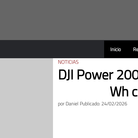
Saltar
al
contenido
Inicio
Re
NOTICIAS
DJI Power 200
Wh c
por
Daniel
Publicado: 24/02/2026