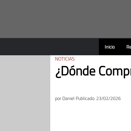
Saltar
al
contenido
Inicio
Re
NOTICIAS
¿Dónde Compr
por
Daniel
Publicado: 23/02/2026