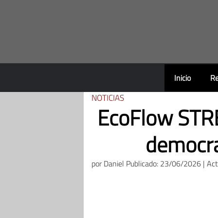
Saltar
al
contenido
Inicio
Re
NOTICIAS
EcoFlow STREA
democra
por
Daniel
Publicado: 23/06/2026 | Ac