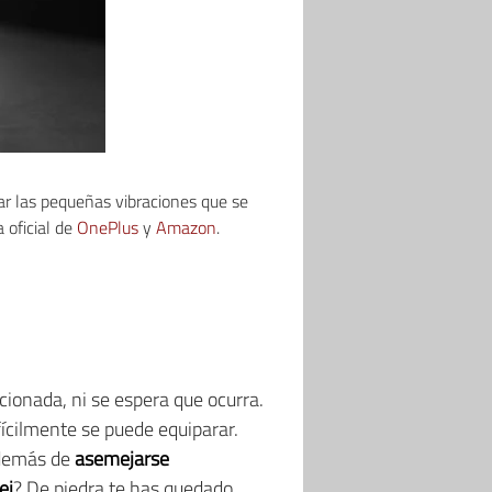
r las pequeñas vibraciones que se
 oficial de
OnePlus
y
Amazon
.
onada, ni se espera que ocurra.
ícilmente se puede equiparar.
además de
asemejarse
ei
? De piedra te has quedado,