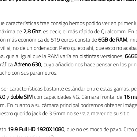
ue características trae consigo hemos podido ver en primer 
 máxima de
2,8 Ghz
, es decir, el más rápido de Qualcomm. En
rsión más económica de 519 euros consta de
6GB de RAM
, mi
l si, no de un ordenador. Pero quieto ahí, que esto no aca
a, que al igual que la RAM varía en distintas versiones;
64GB
gráfica
Adreno 630
, cuyo añadido nos hace pensar en los pri
mucho con sus parámetros.
 ser características bastante estándar entre estas gamas, pe
5.0
y
doble SIM
con capacidades 4G. Cámara frontal de
16 me
um. En cuanto a su cámara principal podremos obtener imágen
uestro querido jack de 3.5mm no se va a mover de su sitio.
mato
19:9 Full HD 1920X1080
, que no es moco de pavo. Creo q