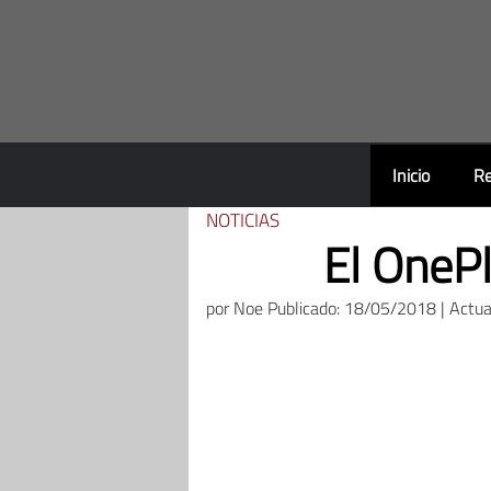
Saltar
al
contenido
Inicio
Re
NOTICIAS
El OnePl
por
Noe
Publicado: 18/05/2018 | Actu