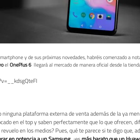
l smartphone y de sus próximas novedades, habréis comenzado a nota
yo
el
OnePlus 6
llegará al mercado de manera oficial desde la tienda
?v=__kdsgQteFI
ninguna plataforma externa de venta además de la ya menci
cado en el top y saben perfectamente que lo que ofrecen, dif
revuelo en los medios? Pues, qué te parece si te digo que, 
erar en potencia a un Samsung
, ¿es
más barato que un Huaw