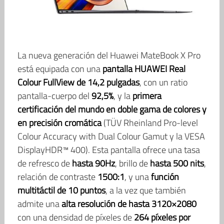
La nueva generación del Huawei MateBook X Pro
está equipada con una
pantalla HUAWEI Real
Colour FullView de 14,2 pulgadas
, con un ratio
pantalla-cuerpo del
92,5%
, y la
primera
certificación del mundo en doble gama de colores y
en precisión cromática
(TÜV Rheinland Pro-level
Colour Accuracy with Dual Colour Gamut y la VESA
DisplayHDR™ 400). Esta pantalla ofrece una tasa
de refresco de
hasta 90Hz
, brillo de
hasta 500 nits
,
relación de contraste
1500:1
, y una
función
multitáctil de 10 puntos
, a la vez que también
admite una
alta resolución de hasta 3120×2080
con una densidad de píxeles de
264 píxeles por