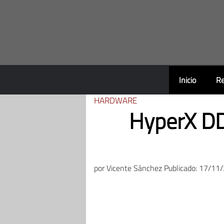
Saltar
al
contenido
Inicio
Re
HARDWARE
HyperX DDR
por
Vicente Sánchez
Publicado: 17/11