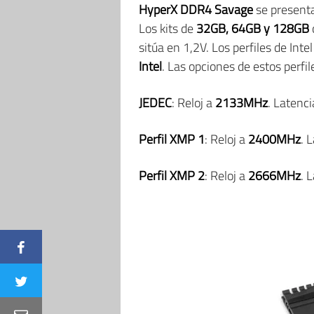
HyperX DDR4 Savage
se presenta
Los kits de
32GB, 64GB y 128GB
sitúa en 1,2V. Los perfiles de Int
Intel
. Las opciones de estos perfil
JEDEC
: Reloj a
2133MHz
. Latenc
Perfil XMP 1
: Reloj a
2400MHz
. 
Perfil XMP 2
: Reloj a
2666MHz
. 