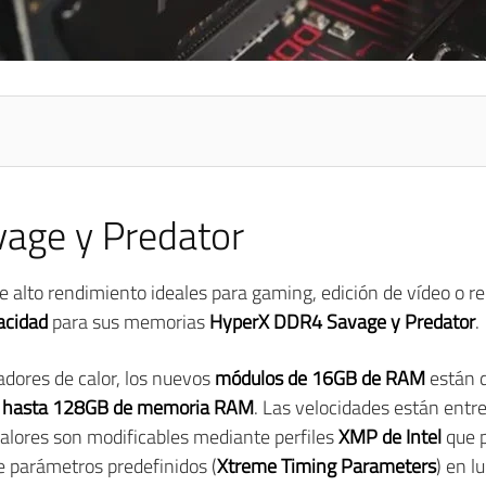
age y Predator
 de alto rendimiento ideales para gaming, edición de vídeo o 
pacidad
para sus memorias
HyperX DDR4 Savage y Predator
.
padores de calor, los nuevos
módulos de 16GB de RAM
están d
 hasta 128GB de memoria RAM
. Las velocidades están entr
valores son modificables mediante perfiles
XMP de Intel
que p
 parámetros predefinidos (
Xtreme Timing Parameters
) en l