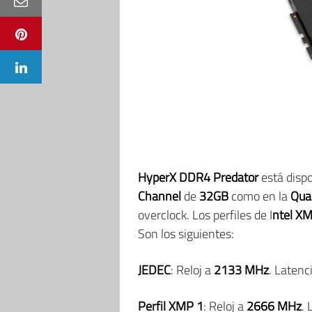
HyperX DDR4 Predator
está dispo
Channel
de
32GB
como en la
Qua
overclock. Los perfiles de I
ntel X
Son los siguientes:
JEDEC
: Reloj a
2133 MHz
. Laten
Perfil XMP 1
: Reloj a
2666 MHz
.