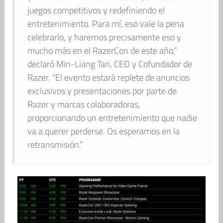
juegos competitivos y redefiniendo el
entretenimiento. Para mí, eso vale la pena
celebrarlo, y haremos precisamente eso y
mucho más en el RazerCon de este año,”
declaró Min-Liang Tan, CEO y Cofundador de
Razer. “El evento estará replete de anuncios
exclusivos y presentaciones por parte de
Razer y marcas colaboradoras,
proporcionando un entretenimiento que nadie
va a querer perderse. Os esperamos en la
retransmisión.”