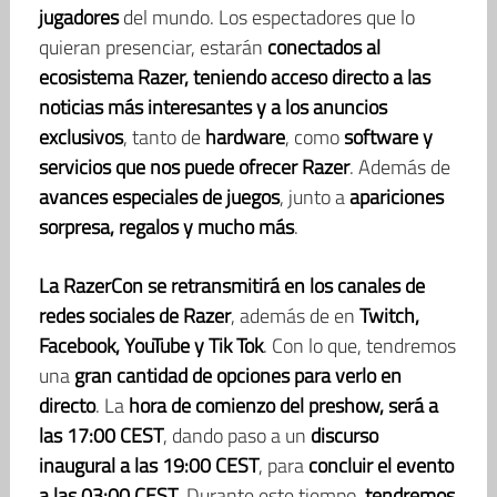
jugadores
del mundo. Los espectadores que lo
quieran presenciar, estarán
conectados al
ecosistema Razer, teniendo acceso directo a las
noticias más interesantes y a los anuncios
exclusivos
, tanto de
hardware
, como
software y
servicios que nos puede ofrecer Razer
. Además de
avances especiales de juegos
, junto a
apariciones
sorpresa, regalos y mucho más
.
La RazerCon se retransmitirá en los canales de
redes sociales de Razer
, además de en
Twitch,
Facebook, YouTube y Tik Tok
. Con lo que, tendremos
una
gran cantidad de opciones para verlo en
directo
. La
hora de comienzo del preshow, será a
las 17:00 CEST
, dando paso a un
discurso
inaugural a las 19:00 CEST
, para
concluir el evento
a las 03:00 CEST
. Durante este tiempo,
tendremos