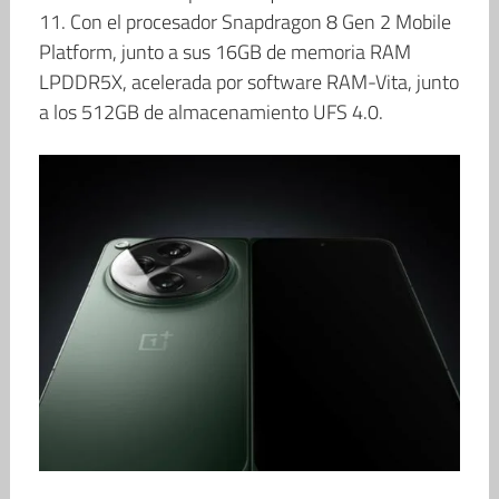
11. Con el procesador Snapdragon 8 Gen 2 Mobile
Platform, junto a sus 16GB de memoria RAM
LPDDR5X, acelerada por software RAM-Vita, junto
a los 512GB de almacenamiento UFS 4.0.