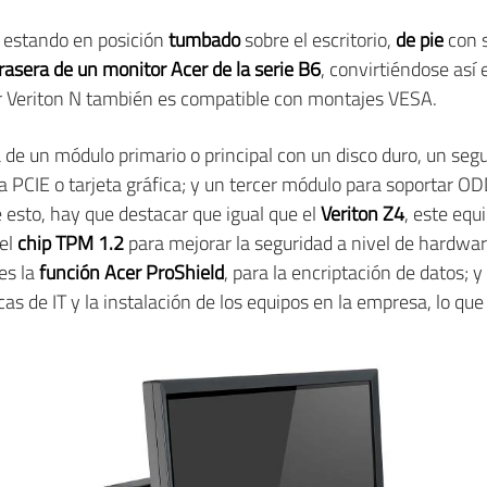
r estando en posición
tumbado
sobre el escritorio,
de pie
con s
trasera de un monitor Acer de la serie B6
, convirtiéndose así
cer Veriton N también es compatible con montajes VESA.
 de un módulo primario o principal con un disco duro, un se
eta PCIE o tarjeta gráfica; y un tercer módulo para soportar
esto, hay que destacar que igual que el
Veriton Z4
, este equ
 el
chip TPM 1.2
para mejorar la seguridad a nivel de hardwar
es la
función Acer ProShield
, para la encriptación de datos; y
ticas de IT y la instalación de los equipos en la empresa, lo q