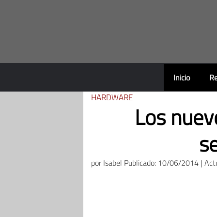
Saltar
al
contenido
Inicio
Re
HARDWARE
Los nuevo
s
por
Isabel
Publicado: 10/06/2014 | Act