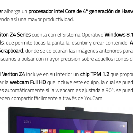
er
alberga un
procesador Intel Core de 4ª generación de Hasw
endo así una mayor productividad.
iton Z4 Series
cuenta con el Sistema Operativo
Windows 8.1
ls
, que permite tocas la pantalla, escribir y crear contenido;
A
Scrapboard
, donde se colocarán las imágenes anteriores para
usuarios a pulsar con mayor precisión sobre aquellos iconos
el
Veriton Z4
incluye en su interior un
chip TPM 1.2
que propor
ar la
webcam Full HD
que incluye este equipo, la cual se pue
es automáticamente si la webcam es ajustada a 90º, se puede
pueden compartir fácilmente a través de YouCam.