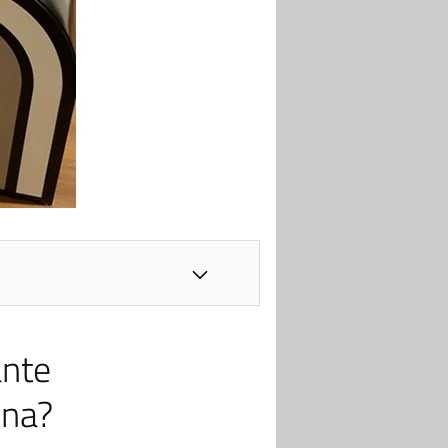
ante
una?