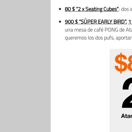
80 $ “2 x Seating Cubes”
: dos 
900 $ “SÚPER EARLY BIRD”
,
1
una mesa de café PONG de Ata
queremos los dos pufs, aporta