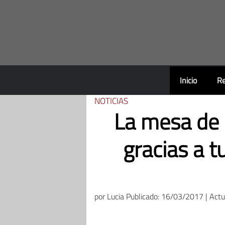
Saltar
al
contenido
Inicio
Re
NOTICIAS
La mesa de 
gracias a 
por
Lucia
Publicado: 16/03/2017 | Act