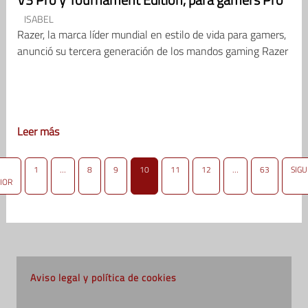
ISABEL
Razer, la marca líder mundial en estilo de vida para gamers,
anunció su tercera generación de los mandos gaming Razer
Leer más
1
…
8
9
10
11
12
…
63
SIGU
IOR
Aviso legal y política de cookies