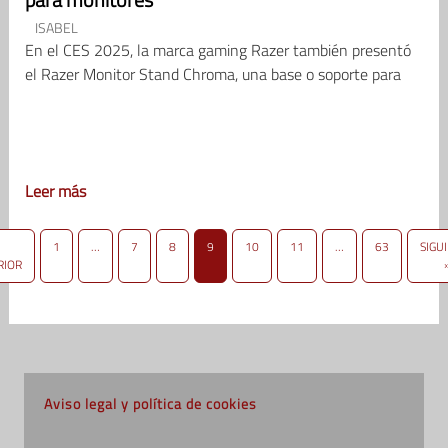
ISABEL
En el CES 2025, la marca gaming Razer también presentó
el Razer Monitor Stand Chroma, una base o soporte para
Leer más
1
…
7
8
9
10
11
…
63
SIGU
RIOR
Aviso legal y política de cookies