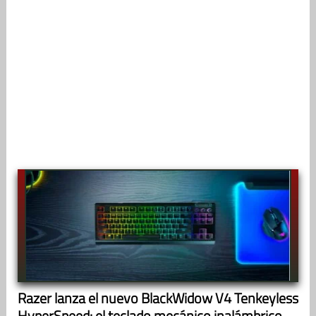
Razer lanza el nuevo BlackWidow V4 Tenkeyless
HyperSpeed: el teclado mecánico inalámbrico