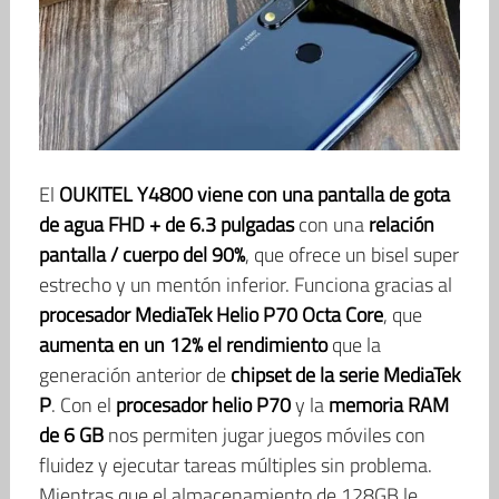
El
OUKITEL Y4800 viene con una pantalla de gota
de agua FHD + de 6.3 pulgadas
con una
relación
pantalla / cuerpo del 90%
, que ofrece un bisel super
estrecho y un mentón inferior. Funciona gracias al
procesador MediaTek Helio P70 Octa Core
, que
aumenta en un 12% el rendimiento
que la
generación anterior de
chipset de la serie MediaTek
P
. Con el
procesador helio P70
y la
memoria RAM
de 6 GB
nos permiten jugar juegos móviles con
fluidez y ejecutar tareas múltiples sin problema.
Mientras que el almacenamiento de 128GB le