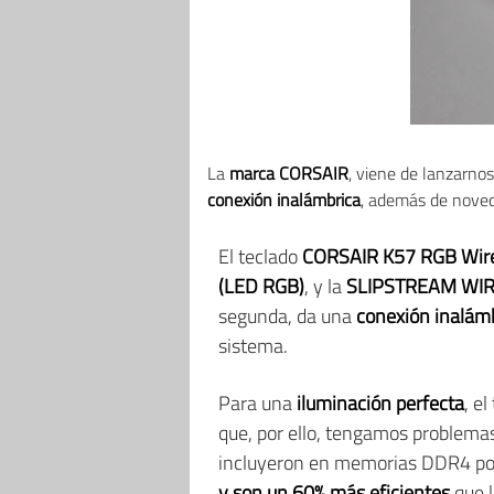
La
marca CORSAIR
, viene de lanzarnos
conexión inalámbrica
, además de noved
El teclado
CORSAIR K57 RGB Wire
(LED RGB)
, y la
SLIPSTREAM WI
segunda, da una
conexión inalámbr
sistema.
Para una
iluminación perfecta
, e
que, por ello, tengamos problemas 
incluyeron en memorias DDR4 por
y son un 60% más eficientes
que l