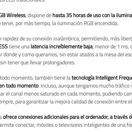
GB Wireless
, dispone de
hasta 35 horas de uso con la ilumin
o tener, por más tiempo, la iluminación RGB encendida.
an rapidez de su conexión inalámbrica, permitiendo, más libert
ESS
tiene una
latencia increíblemente baja
, menor de 1 ms,
gar donde y como queramos, sin estar atados a la mesa del esc
in tener que llevar prolongadores.
n todo momento, también tiene la
tecnología Intelligent Frequ
al en todo momento
. Incluso, aunque tengamos mucho tráfico i
usar el canal menos saturado en cada momento, pudiendo cam
empre, para garantizar la mejora calidad de conexión entre el
os
ofrece conexiones adicionales para el ordenador, a través 
permite conectar, móviles o televisores inteligentes de una fo