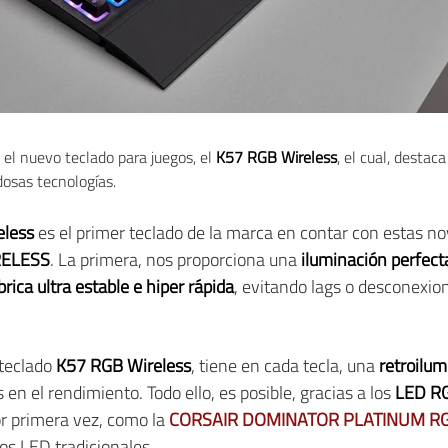
 el nuevo teclado para juegos, el
K57 RGB Wireless
, el cual, destaca
osas tecnologías.
less
es el primer teclado de la marca en contar con estas no
RELESS
. La primera, nos proporciona una
iluminación perfecta
ica ultra estable e hiper rápida
, evitando lags o desconexion
l teclado
K57 RGB Wireless
, tiene en cada tecla, una
retroilum
en el rendimiento. Todo ello, es posible, gracias a los
LED R
 primera vez, como la
CORSAIR DOMINATOR PLATINUM R
os LED tradicionales.