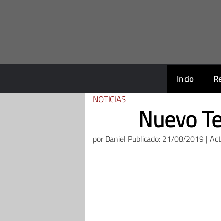
Saltar
al
contenido
Inicio
Re
NOTICIAS
Nuevo Te
por
Daniel
Publicado: 21/08/2019 | Ac