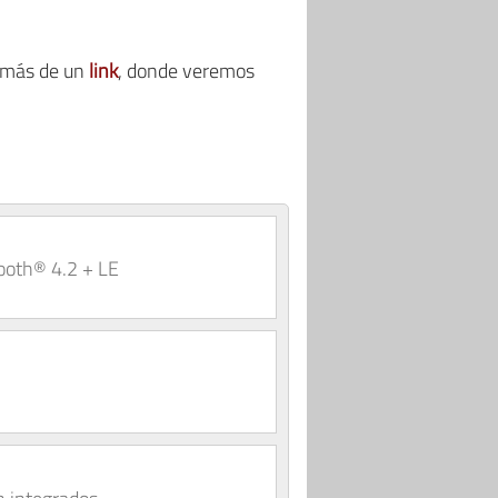
emás de un
link
, donde veremos
ooth® 4.2 + LE