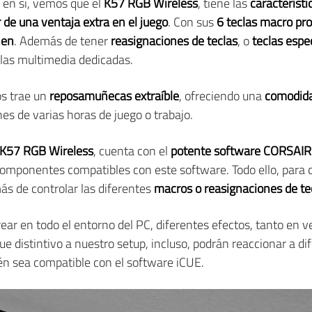
 en sí, vemos que el
K57 RGB Wireless
, tiene las
característi
de una ventaja extra en el juego
. Con sus
6 teclas macro pr
nen
. Además de tener
reasignaciones de teclas
, o
teclas espec
eclas multimedia dedicadas.
s trae un
reposamuñecas extraíble
, ofreciendo una
comodida
es de varias horas de juego o trabajo.
K57 RGB Wireless
, cuenta con el
potente software CORSAIR
componentes compatibles con este software. Todo ello, para 
s de controlar las diferentes
macros o reasignaciones de te
ear en todo el entorno del PC, diferentes efectos, tanto en 
e distintivo a nuestro setup, incluso, podrán reaccionar a di
én sea compatible con el software iCUE.