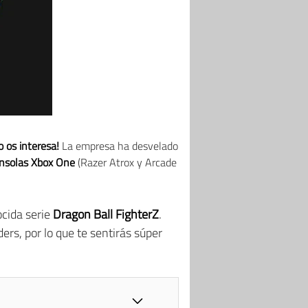
o os interesa!
La empresa ha desvelado
onsolas Xbox One
(Razer Atrox y Arcade
ocida serie
Dragon Ball FighterZ
.
rs, por lo que te sentirás súper