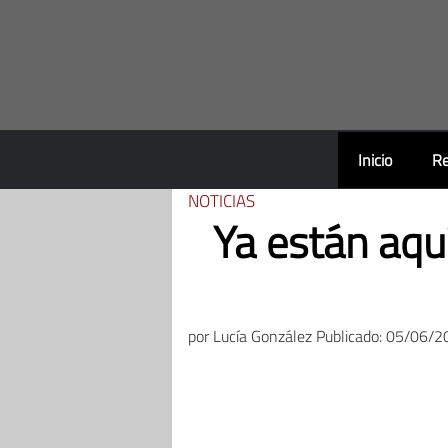
Saltar
al
contenido
Inicio
Re
NOTICIAS
Ya están aqu
por
Lucía González
Publicado: 05/06/2