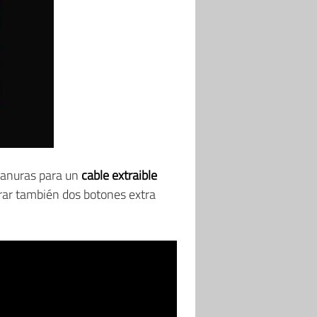
ranuras para un
cable extraible
orar también dos botones extra