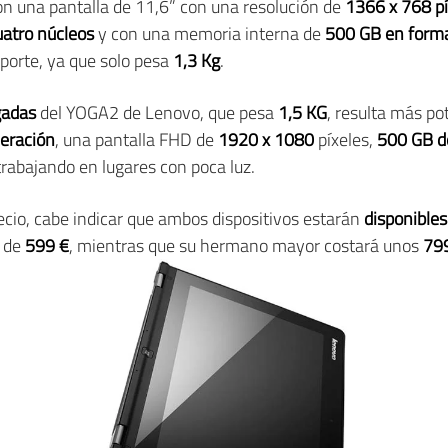
n una pantalla de 11,6” con una resolución de
1366 x 768 pí
uatro núcleos
y con una memoria interna de
500 GB en forma
sporte, ya que solo pesa
1,3 Kg
.
gadas
del YOGA2 de Lenovo, que pesa
1,5 KG
, resulta más po
neración
, una pantalla FHD de
1920 x 1080
píxeles,
500 GB d
trabajando en lugares con poca luz.
recio, cabe indicar que ambos dispositivos estarán
disponibles
o de
599 €
, mientras que su hermano mayor costará unos
799