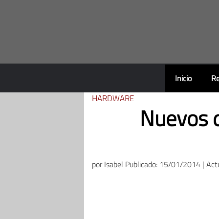
Saltar
al
contenido
Inicio
Re
HARDWARE
Nuevos d
por
Isabel
Publicado: 15/01/2014 | Act