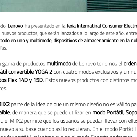
odo,
Lenovo
, ha presentado en la
feria Internatinal Consumer Elect
 nuevos productos, que serán lanzados a lo largo de este año; entre
s todo en uno y multimodo
,
dispositivos de almacenamiento en la nu
ías.
a gama de productos
multimodo
de Lenovo tenemos el
orden
átil convertible YOGA 2
con cuatro modos exclusivos y un nu
odos Flex 14D y 15D
. Estos nuevos productos con distintos m
res.
MIIX2
parte de la idea de que un mismo diseño no es válido para
aíble
, de manera que se puede utilizar en
modo Portátil, Sopo
 el MIIX2 permite que los usuarios se puedan llevar con ellos 
e nuevo a su base cuando así lo requieran. En el modo Portát