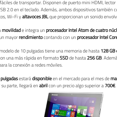
 fáciles de transportar. Disponen de puerto mini HDMI, lector
USB 2.0 en el teclado. Además, ambos dispositivos también 
os, Wi-Fi y
altavoces JBL
que proporcionan un sonido envolv
a
movilidad
e integra un
procesador Intel Atom de cuatro núc
 un mayor
rendimiento
contando con un
procesador Intel Cor
 modelo de 10 pulgadas tiene una memoria de hasta
128 GB 
con una más rápida en formato
SSD
de hasta
256 GB
. Ademá
ara la conexión a redes móviles.
 pulgadas
estará
disponible
en el mercado para el mes de
ma
 su parte, llegará en
abril
con un precio algo superior a
700€
.