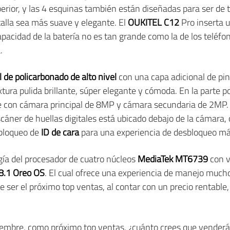
rior, y las 4 esquinas también están diseñadas para ser de ti
talla sea más suave y elegante. El
OUKITEL C12
Pro inserta 
pacidad de la batería no es tan grande como la de los teléfono
.
 de policarbonado de alto nivel
con una capa adicional de pin
xtura pulida brillante, súper elegante y cómoda. En la parte 
e con cámara principal de 8MP y cámara secundaria de 2MP. 
scáner de huellas digitales está ubicado debajo de la cámara
sbloqueo de
ID de cara
para una experiencia de desbloqueo má
gía del procesador de cuatro núcleos
MediaTek MT6739
con v
8.1 Oreo OS
. El cual ofrece una experiencia de manejo much
ce ser el próximo top ventas, al contar con un precio rentabl
tiembre, como próximo top ventas, ¿cuánto crees que vender