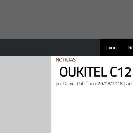
Saltar
al
contenido
Inicio
Re
NOTICIAS
OUKITEL C12 
por
Daniel
Publicado: 29/08/2018 | Ac