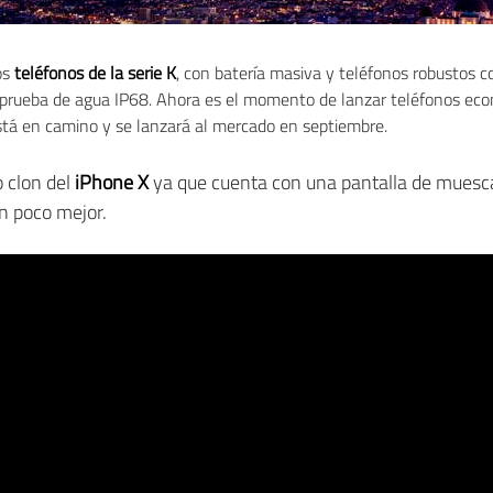
os
teléfonos de la serie K
, con batería masiva y teléfonos robustos 
 prueba de agua IP68. Ahora es el momento de lanzar teléfonos ec
está en camino y se lanzará al mercado en septiembre.
o clon del
iPhone X
ya que cuenta con una pantalla de muesca 
n poco mejor.