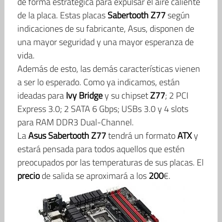
de forma estratégica para expulsar el aire caliente
de la placa. Estas placas
Sabertooth
Z77
según
indicaciones de su fabricante, Asus, disponen de
una mayor seguridad y una mayor esperanza de
vida.
Además de esto, las demás características vienen
a ser lo esperado. Como ya indicamos, están
ideadas para
Ivy
Bridge
y su chipset
Z77
; 2 PCI
Express 3.0; 2 SATA 6 Gbps; USBs 3.0 y 4 slots
para RAM DDR3 Dual-Channel.
La
Asus
Sabertooth
Z77
tendrá un formato
ATX
y
estará pensada para todos aquellos que estén
preocupados por las temperaturas de sus placas. El
precio
de salida se aproximará a los
200
€.