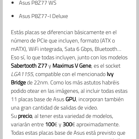
Asus P8Z77 WS
Asus P8Z77-I Deluxe
Estás placas se diferencian básicamente en el
número de PCIe que incluyen, formato (ATX o
mATX), WiFi integrada, Sata 6 Gbps, Bluetooth…
Eso sí, lo que todas incluyen, junto con los modelos
Sabertooth
Z77
y
Maximus
V
Gene
, es el socket
LGA1155
, compatible con el mencionado
Ivy
Bridge
de 22nm. Como los más astutos habréis
podido otear en las imágenes, al incluir todas estas
11 placas base de Asus
GPU
, incorporan también
una gran cantidad de salidas de video.
Su
precio
, al tener esta variedad de modelos,
variarán entre
100
€ y
300
€ aproximadamente.
Todas estas placas base de Asus está previsto que