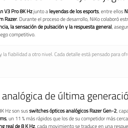
n V3 Pro 8K Hz
junto a
leyendas de los esports
, entre ellos
N
m Razer
. Durante el proceso de desarrollo, NiKo colaboró es
ncia, la sensación de pulsación y la respuesta general
, asegu
uego competitivo.
 y la fiabilidad a otro nivel. Cada detalle está pensado para o
 analógica de última generaci
8K Hz son sus
switches ópticos analógicos Razer Gen-2
, cap
 ms
, un 11 % más rápidos que los de su competidor más cerc
ng real de 8 K Hz
, cada movimiento se traduce en una respue