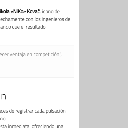
ikola «NiKo» Kovač
, icono de
trechamente con los ingenieros de
rando que el resultado
frecer ventaja en competición”,
ón
aces de registrar cada pulsación
ano.
sta inmediata, ofreciendo una