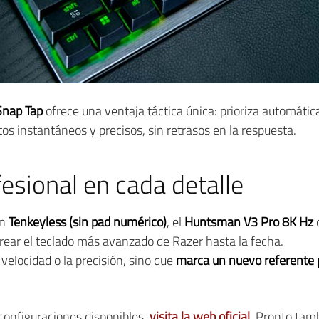
Snap Tap
ofrece una ventaja táctica única: prioriza automáti
s instantáneos y precisos, sin retrasos en la respuesta.
esional en cada detalle
ón
Tenkeyless (sin pad numérico)
, el
Huntsman V3 Pro 8K Hz
d
rear el teclado más avanzado de Razer hasta la fecha.
 velocidad o la precisión, sino que
marca un nuevo referente p
 configuraciones disponibles,
visita la web oficial
. Pronto tam