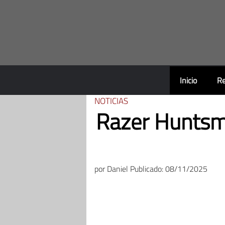
Saltar
al
contenido
Inicio
Re
NOTICIAS
Razer Huntsma
por
Daniel
Publicado: 08/11/2025