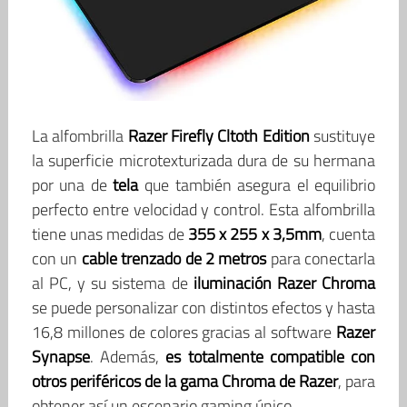
La alfombrilla
Razer Firefly Cltoth Edition
sustituye
la superficie microtexturizada dura de su hermana
por una de
tela
que también asegura el equilibrio
perfecto entre velocidad y control. Esta alfombrilla
tiene unas medidas de
355 x 255 x 3,5mm
, cuenta
con un
cable trenzado de 2 metros
para conectarla
al PC, y su sistema de
iluminación Razer Chroma
se puede personalizar con distintos efectos y hasta
16,8 millones de colores gracias al software
Razer
Synapse
. Además,
es totalmente compatible con
otros periféricos de la gama Chroma de Razer
, para
obtener así un escenario gaming único.