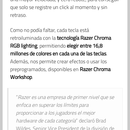
que solo se registre un click al momento y sin
retraso.
Como no podía faltar, cada tecla está
retroiluminada con la
tecnología Razer Chroma
RGB lighting
, permitiendo
elegir entre 16,8
millones de colores en cada una de las teclas
.
Además, nos permite crear efectos o usar los
preprogramados, disponibles en
Razer Chroma
Workshop
.
“
Razer es una empresa de primer nivel que se
enfoca en superar los límites para
proporcionar a los jugadores el mejor
hardware de cada categoría
” declaró Brad
Wildes, Senior Vice President de la división de